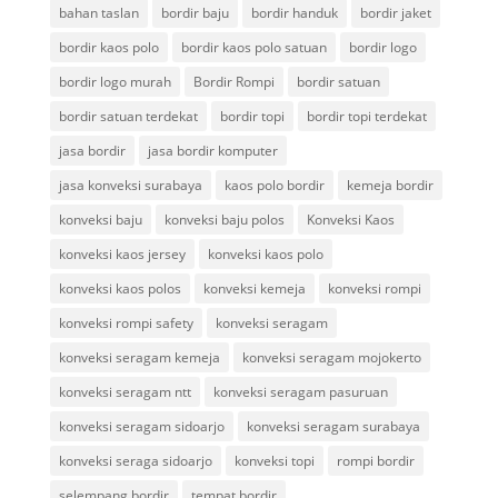
bahan taslan
bordir baju
bordir handuk
bordir jaket
bordir kaos polo
bordir kaos polo satuan
bordir logo
bordir logo murah
Bordir Rompi
bordir satuan
bordir satuan terdekat
bordir topi
bordir topi terdekat
jasa bordir
jasa bordir komputer
jasa konveksi surabaya
kaos polo bordir
kemeja bordir
konveksi baju
konveksi baju polos
Konveksi Kaos
konveksi kaos jersey
konveksi kaos polo
konveksi kaos polos
konveksi kemeja
konveksi rompi
konveksi rompi safety
konveksi seragam
konveksi seragam kemeja
konveksi seragam mojokerto
konveksi seragam ntt
konveksi seragam pasuruan
konveksi seragam sidoarjo
konveksi seragam surabaya
konveksi seraga sidoarjo
konveksi topi
rompi bordir
selempang bordir
tempat bordir