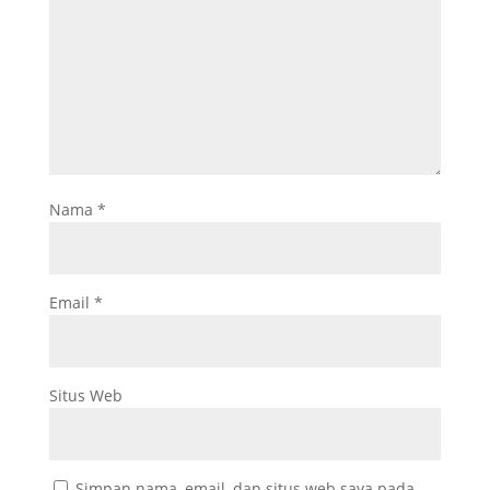
Nama
*
Email
*
Situs Web
Simpan nama, email, dan situs web saya pada