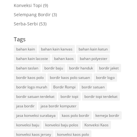
Konveksi Topi
(9)
Selempang Bordir
(3)
Serba-Serbi
(53)
Tags
bahan kain
bahan kain kanvas
bahan kain katun
bahan kain lacoste
bahan kaos
bahan polyester
bahan taslan
bordir baju
bordir handuk
bordir jaket
bordir kaos polo
bordir kaos polo satuan
bordir logo
bordir logo murah
Bordir Rompi
bordir satuan
bordir satuan terdekat
bordir topi
bordir topi terdekat
jasa bordir
jasa bordir komputer
jasa konveksi surabaya
kaos polo bordir
kemeja bordir
konveksi baju
konveksi baju polos
Konveksi Kaos
konveksi kaos jersey
konveksi kaos polo