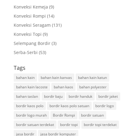
Konveksi Kemeja
(9)
Konveksi Rompi
(14)
Konveksi Seragam
(131)
Konveksi Topi
(9)
Selempang Bordir
(3)
Serba-Serbi
(53)
Tags
bahan kain
bahan kain kanvas
bahan kain katun
bahan kain lacoste
bahan kaos
bahan polyester
bahan taslan
bordir baju
bordir handuk
bordir jaket
bordir kaos polo
bordir kaos polo satuan
bordir logo
bordir logo murah
Bordir Rompi
bordir satuan
bordir satuan terdekat
bordir topi
bordir topi terdekat
jasa bordir
jasa bordir komputer