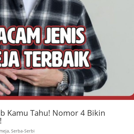
ib Kamu Tahu! Nomor 4 Bikin
!
emeja
,
Serba-Serbi