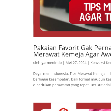
Pakaian Favorit Gak Perna
Merawat Kemeja Agar Aw
oleh
garmenindo
|
Mei 27, 2024
|
Konveksi K
Degarmen Indonesia, Tips Merawat Kemeja – 
berbagai kesempatan, baik formal maupun kas
diperlukan perawatan yang tepat. Berikut adal