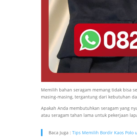
Memilih bahan seragam memang tidak bisa se
masing-masing, tergantung dari kebutuhan dan
Apakah Anda membutuhkan seragam yang nyaman
atau seragam tahan lama untuk pekerjaan la
Baca Juga :
Tips Memilih Bordir Kaos Polo 