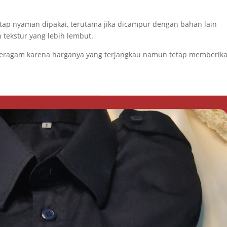
 tetap nyaman dipakai, terutama jika dicampur dengan bahan lain
n tekstur yang lebih lembut.
seragam karena harganya yang terjangkau namun tetap memberik