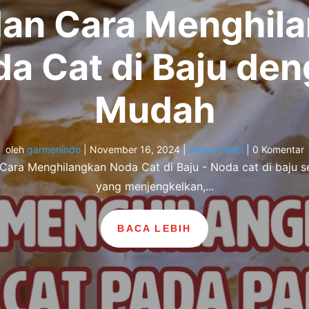
dan Cara Menghil
a Cat di Baju de
Mudah
oleh
garmenindo
|
November 16, 2024
|
Serba-Serbi
| 0 Komentar
Cara Menghilangkan Noda Cat di Baju - Noda cat di baju s
yang menjengkelkan,...
BACA LEBIH