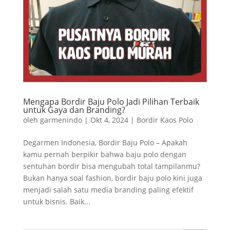
Mengapa Bordir Baju Polo Jadi Pilihan Terbaik
untuk Gaya dan Branding?
oleh
garmenindo
|
Okt 4, 2024
|
Bordir Kaos Polo
Degarmen Indonesia, Bordir Baju Polo – Apakah
kamu pernah berpikir bahwa baju polo dengan
sentuhan bordir bisa mengubah total tampilanmu?
Bukan hanya soal fashion, bordir baju polo kini juga
menjadi salah satu media branding paling efektif
untuk bisnis. Baik...