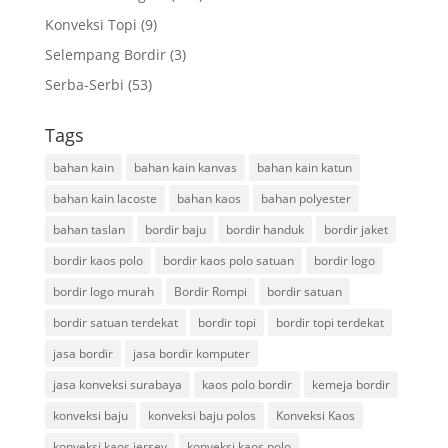
Konveksi Topi
(9)
Selempang Bordir
(3)
Serba-Serbi
(53)
Tags
bahan kain
bahan kain kanvas
bahan kain katun
bahan kain lacoste
bahan kaos
bahan polyester
bahan taslan
bordir baju
bordir handuk
bordir jaket
bordir kaos polo
bordir kaos polo satuan
bordir logo
bordir logo murah
Bordir Rompi
bordir satuan
bordir satuan terdekat
bordir topi
bordir topi terdekat
jasa bordir
jasa bordir komputer
jasa konveksi surabaya
kaos polo bordir
kemeja bordir
konveksi baju
konveksi baju polos
Konveksi Kaos
konveksi kaos jersey
konveksi kaos polo