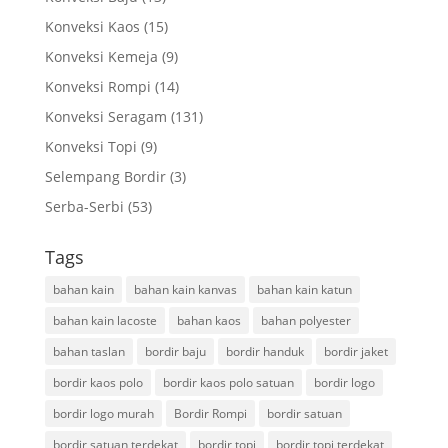
Konveksi Kaos
(15)
Konveksi Kemeja
(9)
Konveksi Rompi
(14)
Konveksi Seragam
(131)
Konveksi Topi
(9)
Selempang Bordir
(3)
Serba-Serbi
(53)
Tags
bahan kain
bahan kain kanvas
bahan kain katun
bahan kain lacoste
bahan kaos
bahan polyester
bahan taslan
bordir baju
bordir handuk
bordir jaket
bordir kaos polo
bordir kaos polo satuan
bordir logo
bordir logo murah
Bordir Rompi
bordir satuan
bordir satuan terdekat
bordir topi
bordir topi terdekat