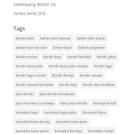
Selempang Bordir
(3)
Serba-Serbi
(53)
Tags
bahan kain
bahan kain kanvas
bahan kain katun
bahan kain lacoste
bahan kaos
bahan polyester
bahan taslan
bordir baju
bordir handuk
bordir jaket
bordir kaos polo
bordir kaos polo satuan
bordir logo
bordir logo murah
Bordir Rompi
bordir satuan
bordir satuan terdekat
bordir topi
bordir topi terdekat
jasa bordir
jasa bordir komputer
jasa konveksi surabaya
kaos polo bordir
kemeja bordir
konveksi baju
konveksi baju polos
Konveksi Kaos
konveksi kaos jersey
konveksi kaos polo
konveksi kaos polos
konveksi kemeja
konveksi rompi