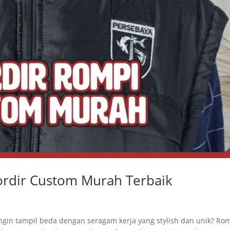
rdir Custom Murah Terbaik
ngin tampil beda dengan seragam kerja yang stylish dan unik? Ro