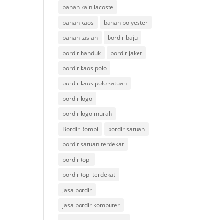
bahan kain lacoste
bahan kaos
bahan polyester
bahan taslan
bordir baju
bordir handuk
bordir jaket
bordir kaos polo
bordir kaos polo satuan
bordir logo
bordir logo murah
Bordir Rompi
bordir satuan
bordir satuan terdekat
bordir topi
bordir topi terdekat
jasa bordir
jasa bordir komputer