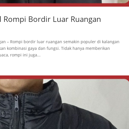
l Rompi Bordir Luar Ruangan
an – Rompi bordir luar ruangan semakin populer di kalangan
kan kombinasi gaya dan fungsi. Tidak hanya memberikan
ca, rompi ini juga...