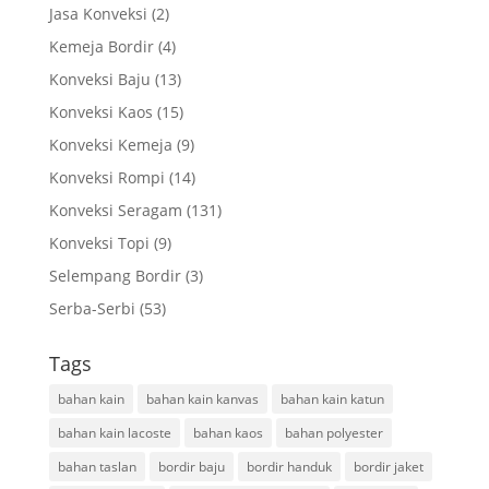
Jasa Konveksi
(2)
Kemeja Bordir
(4)
Konveksi Baju
(13)
Konveksi Kaos
(15)
Konveksi Kemeja
(9)
Konveksi Rompi
(14)
Konveksi Seragam
(131)
Konveksi Topi
(9)
Selempang Bordir
(3)
Serba-Serbi
(53)
Tags
bahan kain
bahan kain kanvas
bahan kain katun
bahan kain lacoste
bahan kaos
bahan polyester
bahan taslan
bordir baju
bordir handuk
bordir jaket