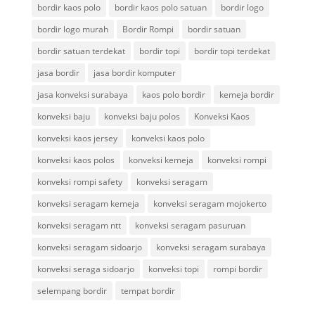
bordir kaos polo
bordir kaos polo satuan
bordir logo
bordir logo murah
Bordir Rompi
bordir satuan
bordir satuan terdekat
bordir topi
bordir topi terdekat
jasa bordir
jasa bordir komputer
jasa konveksi surabaya
kaos polo bordir
kemeja bordir
konveksi baju
konveksi baju polos
Konveksi Kaos
konveksi kaos jersey
konveksi kaos polo
konveksi kaos polos
konveksi kemeja
konveksi rompi
konveksi rompi safety
konveksi seragam
konveksi seragam kemeja
konveksi seragam mojokerto
konveksi seragam ntt
konveksi seragam pasuruan
konveksi seragam sidoarjo
konveksi seragam surabaya
konveksi seraga sidoarjo
konveksi topi
rompi bordir
selempang bordir
tempat bordir