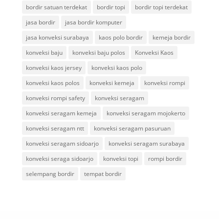
bordir satuan terdekat
bordir topi
bordir topi terdekat
jasa bordir
jasa bordir komputer
jasa konveksi surabaya
kaos polo bordir
kemeja bordir
konveksi baju
konveksi baju polos
Konveksi Kaos
konveksi kaos jersey
konveksi kaos polo
konveksi kaos polos
konveksi kemeja
konveksi rompi
konveksi rompi safety
konveksi seragam
konveksi seragam kemeja
konveksi seragam mojokerto
konveksi seragam ntt
konveksi seragam pasuruan
konveksi seragam sidoarjo
konveksi seragam surabaya
konveksi seraga sidoarjo
konveksi topi
rompi bordir
selempang bordir
tempat bordir