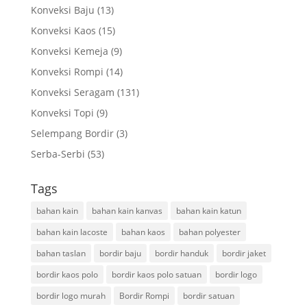
Konveksi Baju
(13)
Konveksi Kaos
(15)
Konveksi Kemeja
(9)
Konveksi Rompi
(14)
Konveksi Seragam
(131)
Konveksi Topi
(9)
Selempang Bordir
(3)
Serba-Serbi
(53)
Tags
bahan kain
bahan kain kanvas
bahan kain katun
bahan kain lacoste
bahan kaos
bahan polyester
bahan taslan
bordir baju
bordir handuk
bordir jaket
bordir kaos polo
bordir kaos polo satuan
bordir logo
bordir logo murah
Bordir Rompi
bordir satuan