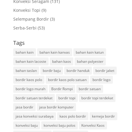
Konveksi Seragam
(131)
Konveksi Topi
(9)
Selempang Bordir
(3)
Serba-Serbi
(53)
Tags
bahan kain
bahan kain kanvas
bahan kain katun
bahan kain lacoste
bahan kaos
bahan polyester
bahan taslan
bordir baju
bordir handuk
bordir jaket
bordir kaos polo
bordir kaos polo satuan
bordir logo
bordir logo murah
Bordir Rompi
bordir satuan
bordir satuan terdekat
bordir topi
bordir topi terdekat
jasa bordir
jasa bordir komputer
jasa konveksi surabaya
kaos polo bordir
kemeja bordir
konveksi baju
konveksi baju polos
Konveksi Kaos