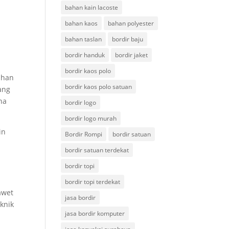
bahan kain lacoste
bahan kaos
bahan polyester
bahan taslan
bordir baju
bordir handuk
bordir jaket
bordir kaos polo
ahan
bordir kaos polo satuan
ang
na
bordir logo
bordir logo murah
in
Bordir Rompi
bordir satuan
bordir satuan terdekat
bordir topi
bordir topi terdekat
awet
jasa bordir
knik
jasa bordir komputer