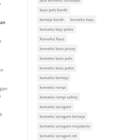
jasa konveksi surabaya
o
kaos polo bordir
kemeja bordir
konveksi baju
gan
konveksi baju polos
Konveksi Kaos
m
konveksi kaos jersey
konveksi kaos polo
konveksi kaos polos
an
konveksi kemeja
konveksi rompi
ngan
n
konveksi rompi safety
konveksi seragam
ih
konveksi seragam kemeja
konveksi seragam mojokerto
konveksi seragam ntt