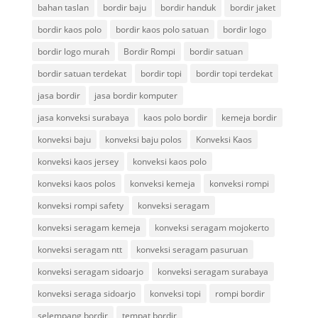
bahan taslan
bordir baju
bordir handuk
bordir jaket
bordir kaos polo
bordir kaos polo satuan
bordir logo
bordir logo murah
Bordir Rompi
bordir satuan
bordir satuan terdekat
bordir topi
bordir topi terdekat
jasa bordir
jasa bordir komputer
jasa konveksi surabaya
kaos polo bordir
kemeja bordir
konveksi baju
konveksi baju polos
Konveksi Kaos
konveksi kaos jersey
konveksi kaos polo
konveksi kaos polos
konveksi kemeja
konveksi rompi
konveksi rompi safety
konveksi seragam
konveksi seragam kemeja
konveksi seragam mojokerto
konveksi seragam ntt
konveksi seragam pasuruan
konveksi seragam sidoarjo
konveksi seragam surabaya
konveksi seraga sidoarjo
konveksi topi
rompi bordir
selempang bordir
tempat bordir