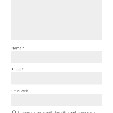
Nama
*
Email
*
Situs Web
Simpan nama, email, dan situs web saya pada