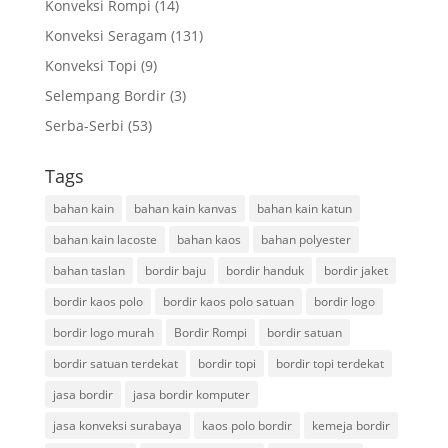
Konveksi Rompi
(14)
Konveksi Seragam
(131)
Konveksi Topi
(9)
Selempang Bordir
(3)
Serba-Serbi
(53)
Tags
bahan kain
bahan kain kanvas
bahan kain katun
bahan kain lacoste
bahan kaos
bahan polyester
bahan taslan
bordir baju
bordir handuk
bordir jaket
bordir kaos polo
bordir kaos polo satuan
bordir logo
bordir logo murah
Bordir Rompi
bordir satuan
bordir satuan terdekat
bordir topi
bordir topi terdekat
jasa bordir
jasa bordir komputer
jasa konveksi surabaya
kaos polo bordir
kemeja bordir