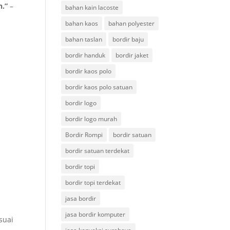
n.”
–
bahan kain lacoste
bahan kaos
bahan polyester
bahan taslan
bordir baju
bordir handuk
bordir jaket
bordir kaos polo
bordir kaos polo satuan
bordir logo
bordir logo murah
Bordir Rompi
bordir satuan
bordir satuan terdekat
bordir topi
bordir topi terdekat
jasa bordir
jasa bordir komputer
suai