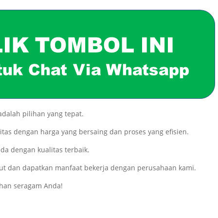
dalah pilihan yang tepat.
itas dengan harga yang bersaing dan proses yang efisien.
a dengan kualitas terbaik.
anjut dan dapatkan manfaat bekerja dengan perusahaan kami.
han seragam Anda!