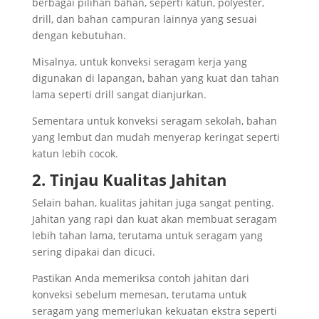
berbagai pilihan bahan, seperti katun, polyester,
drill, dan bahan campuran lainnya yang sesuai
dengan kebutuhan.
Misalnya, untuk konveksi seragam kerja yang
digunakan di lapangan, bahan yang kuat dan tahan
lama seperti drill sangat dianjurkan.
Sementara untuk konveksi seragam sekolah, bahan
yang lembut dan mudah menyerap keringat seperti
katun lebih cocok.
2. Tinjau Kualitas Jahitan
Selain bahan, kualitas jahitan juga sangat penting.
Jahitan yang rapi dan kuat akan membuat seragam
lebih tahan lama, terutama untuk seragam yang
sering dipakai dan dicuci.
Pastikan Anda memeriksa contoh jahitan dari
konveksi sebelum memesan, terutama untuk
seragam yang memerlukan kekuatan ekstra seperti