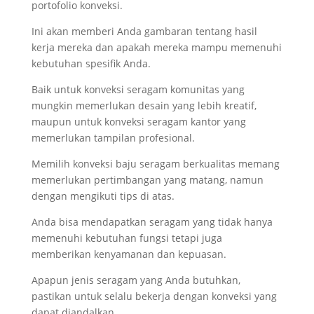
portofolio konveksi.
Ini akan memberi Anda gambaran tentang hasil
kerja mereka dan apakah mereka mampu memenuhi
kebutuhan spesifik Anda.
Baik untuk konveksi seragam komunitas yang
mungkin memerlukan desain yang lebih kreatif,
maupun untuk konveksi seragam kantor yang
memerlukan tampilan profesional.
Memilih konveksi baju seragam berkualitas memang
memerlukan pertimbangan yang matang, namun
dengan mengikuti tips di atas.
Anda bisa mendapatkan seragam yang tidak hanya
memenuhi kebutuhan fungsi tetapi juga
memberikan kenyamanan dan kepuasan.
Apapun jenis seragam yang Anda butuhkan,
pastikan untuk selalu bekerja dengan konveksi yang
dapat diandalkan.