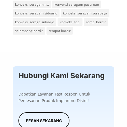
konveksi seragam ntt
konveksi seragam pasuruan
konveksi seragam sidoarjo
konveksi seragam surabaya
konveksi seraga sidoarjo
konveksi topi
rompi bordir
selempang bordir
tempat bordir
Hubungi Kami Sekarang
Dapatkan Layanan Fast Respon Untuk
Pemesanan Produk Impianmu Disini!
PESAN SEKARANG