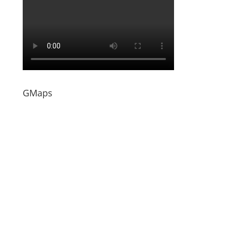
GMaps