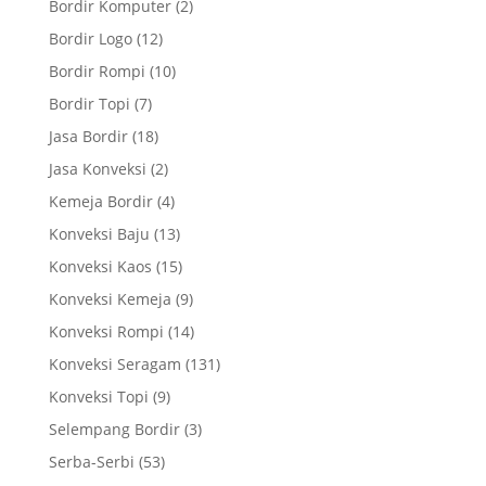
Bordir Komputer
(2)
Bordir Logo
(12)
Bordir Rompi
(10)
Bordir Topi
(7)
Jasa Bordir
(18)
Jasa Konveksi
(2)
Kemeja Bordir
(4)
Konveksi Baju
(13)
Konveksi Kaos
(15)
Konveksi Kemeja
(9)
Konveksi Rompi
(14)
Konveksi Seragam
(131)
Konveksi Topi
(9)
Selempang Bordir
(3)
Serba-Serbi
(53)