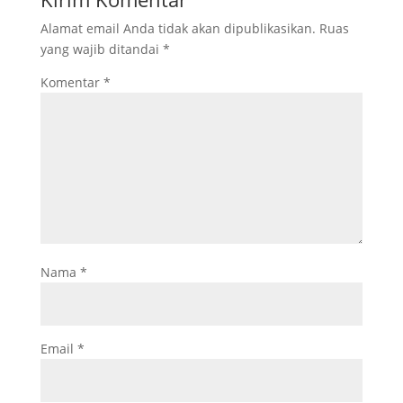
Alamat email Anda tidak akan dipublikasikan.
Ruas
yang wajib ditandai
*
Komentar
*
Nama
*
Email
*