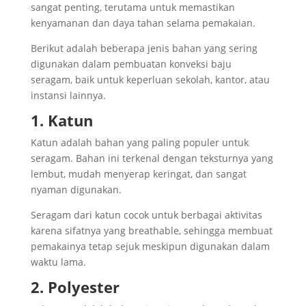
sangat penting, terutama untuk memastikan
kenyamanan dan daya tahan selama pemakaian.
Berikut adalah beberapa jenis bahan yang sering
digunakan dalam pembuatan konveksi baju
seragam, baik untuk keperluan sekolah, kantor, atau
instansi lainnya.
1. Katun
Katun adalah bahan yang paling populer untuk
seragam. Bahan ini terkenal dengan teksturnya yang
lembut, mudah menyerap keringat, dan sangat
nyaman digunakan.
Seragam dari katun cocok untuk berbagai aktivitas
karena sifatnya yang breathable, sehingga membuat
pemakainya tetap sejuk meskipun digunakan dalam
waktu lama.
2. Polyester