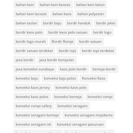
bahan kain
bahan kain kanvas
bahan kain katun
bahan kain lacoste
bahan kaos
bahan polyester
bahan taslan
bordir baju
bordir handuk
bordir jaket
bordir kaos polo
bordir kaos polo satuan
bordir logo
bordir logo murah
Bordir Rompi
bordir satuan
bordir satuan terdekat
bordir topi
bordir topi terdekat
jasa bordir
jasa bordir komputer
jasa konveksi surabaya
kaos polo bordir
kemeja bordir
konveksi baju
konveksi baju polos
Konveksi Kaos
konveksi kaos jersey
konveksi kaos polo
konveksi kaos polos
konveksi kemeja
konveksi rompi
konveksi rompi safety
konveksi seragam
konveksi seragam kemeja
konveksi seragam mojokerto
konveksi seragam ntt
konveksi seragam pasuruan