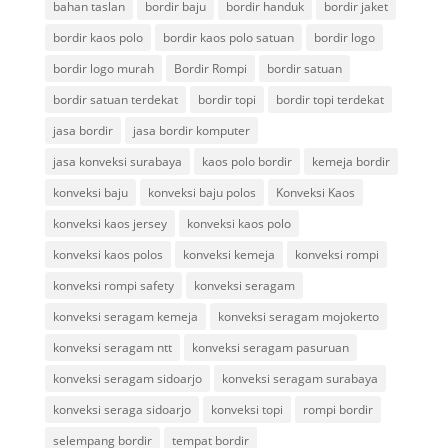
bahan taslan
bordir baju
bordir handuk
bordir jaket
bordir kaos polo
bordir kaos polo satuan
bordir logo
bordir logo murah
Bordir Rompi
bordir satuan
bordir satuan terdekat
bordir topi
bordir topi terdekat
jasa bordir
jasa bordir komputer
jasa konveksi surabaya
kaos polo bordir
kemeja bordir
konveksi baju
konveksi baju polos
Konveksi Kaos
konveksi kaos jersey
konveksi kaos polo
konveksi kaos polos
konveksi kemeja
konveksi rompi
konveksi rompi safety
konveksi seragam
konveksi seragam kemeja
konveksi seragam mojokerto
konveksi seragam ntt
konveksi seragam pasuruan
konveksi seragam sidoarjo
konveksi seragam surabaya
konveksi seraga sidoarjo
konveksi topi
rompi bordir
selempang bordir
tempat bordir