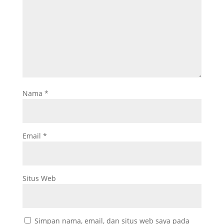
Nama
*
Email
*
Situs Web
Simpan nama, email, dan situs web saya pada