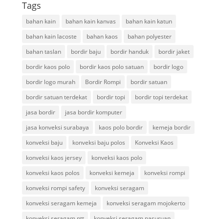
Tags
bahan kain
bahan kain kanvas
bahan kain katun
bahan kain lacoste
bahan kaos
bahan polyester
bahan taslan
bordir baju
bordir handuk
bordir jaket
bordir kaos polo
bordir kaos polo satuan
bordir logo
bordir logo murah
Bordir Rompi
bordir satuan
bordir satuan terdekat
bordir topi
bordir topi terdekat
jasa bordir
jasa bordir komputer
jasa konveksi surabaya
kaos polo bordir
kemeja bordir
konveksi baju
konveksi baju polos
Konveksi Kaos
konveksi kaos jersey
konveksi kaos polo
konveksi kaos polos
konveksi kemeja
konveksi rompi
konveksi rompi safety
konveksi seragam
konveksi seragam kemeja
konveksi seragam mojokerto
konveksi seragam ntt
konveksi seragam pasuruan