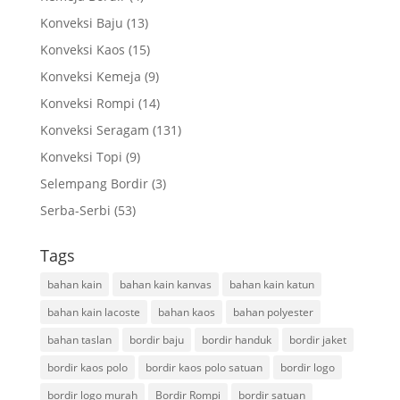
Konveksi Baju
(13)
Konveksi Kaos
(15)
Konveksi Kemeja
(9)
Konveksi Rompi
(14)
Konveksi Seragam
(131)
Konveksi Topi
(9)
Selempang Bordir
(3)
Serba-Serbi
(53)
Tags
bahan kain
bahan kain kanvas
bahan kain katun
bahan kain lacoste
bahan kaos
bahan polyester
bahan taslan
bordir baju
bordir handuk
bordir jaket
bordir kaos polo
bordir kaos polo satuan
bordir logo
bordir logo murah
Bordir Rompi
bordir satuan