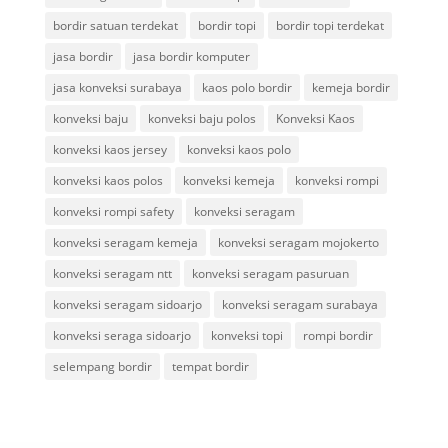
bordir satuan terdekat
bordir topi
bordir topi terdekat
jasa bordir
jasa bordir komputer
jasa konveksi surabaya
kaos polo bordir
kemeja bordir
konveksi baju
konveksi baju polos
Konveksi Kaos
konveksi kaos jersey
konveksi kaos polo
konveksi kaos polos
konveksi kemeja
konveksi rompi
konveksi rompi safety
konveksi seragam
konveksi seragam kemeja
konveksi seragam mojokerto
konveksi seragam ntt
konveksi seragam pasuruan
konveksi seragam sidoarjo
konveksi seragam surabaya
konveksi seraga sidoarjo
konveksi topi
rompi bordir
selempang bordir
tempat bordir