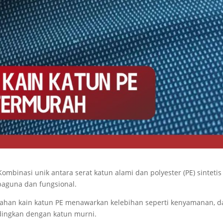
Kombinasi unik antara serat katun alami dan polyester (PE) sintetis
baguna dan fungsional.
ahan kain katun PE menawarkan kelebihan seperti kenyamanan, d
ndingkan dengan katun murni.