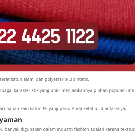
rat katun alami dan polyester (PE) sintetis.
agai karakteristik yang unik, menjadikannya pilihan populer unt
ari bahan kain katun PE yang perlu Anda ketahui, diantaranya.
Nyaman
PE banyak digunakan dalam industri fashion adalah karena tekstu