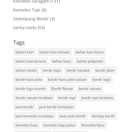
Konveksi Seragam
(131)
Konveksi Topi
(9)
Selempang Bordir
(3)
Serba-Serbi
(53)
Tags
bahan kain
bahan kain kanvas
bahan kain katun
bahan kain lacoste
bahan kaos
bahan polyester
bahan taslan
bordir baju
bordir handuk
bordir jaket
bordir kaos polo
bordir kaos polo satuan
bordir logo
bordir logo murah
Bordir Rompi
bordir satuan
bordir satuan terdekat
bordir topi
bordir topi terdekat
jasa bordir
jasa bordir komputer
jasa konveksi surabaya
kaos polo bordir
kemeja bordir
konveksi baju
konveksi baju polos
Konveksi Kaos