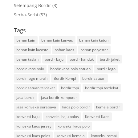
Selempang Bordir
(3)
Serba-Serbi
(53)
Tags
bahan kain
bahan kain kanvas
bahan kain katun
bahan kain lacoste
bahan kaos
bahan polyester
bahan taslan
bordir baju
bordir handuk
bordir jaket
bordir kaos polo
bordir kaos polo satuan
bordir logo
bordir logo murah
Bordir Rompi
bordir satuan
bordir satuan terdekat
bordir topi
bordir topi terdekat
jasa bordir
jasa bordir komputer
jasa konveksi surabaya
kaos polo bordir
kemeja bordir
konveksi baju
konveksi baju polos
Konveksi Kaos
konveksi kaos jersey
konveksi kaos polo
konveksi kaos polos
konveksi kemeja
konveksi rompi