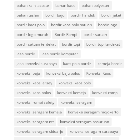
bahan kain lacoste
bahan kaos
bahan polyester
bahan taslan
bordir baju
bordir handuk
bordir jaket
bordir kaos polo
bordir kaos polo satuan
bordir logo
bordir logo murah
Bordir Rompi
bordir satuan
bordir satuan terdekat
bordir topi
bordir topi terdekat
jasa bordir
jasa bordir komputer
jasa konveksi surabaya
kaos polo bordir
kemeja bordir
konveksi baju
konveksi baju polos
Konveksi Kaos
konveksi kaos jersey
konveksi kaos polo
konveksi kaos polos
konveksi kemeja
konveksi rompi
konveksi rompi safety
konveksi seragam
konveksi seragam kemeja
konveksi seragam mojokerto
konveksi seragam ntt
konveksi seragam pasuruan
konveksi seragam sidoarjo
konveksi seragam surabaya