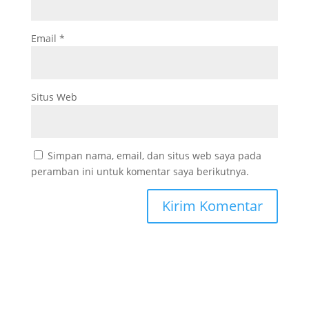
Email
*
Situs Web
Simpan nama, email, dan situs web saya pada
peramban ini untuk komentar saya berikutnya.