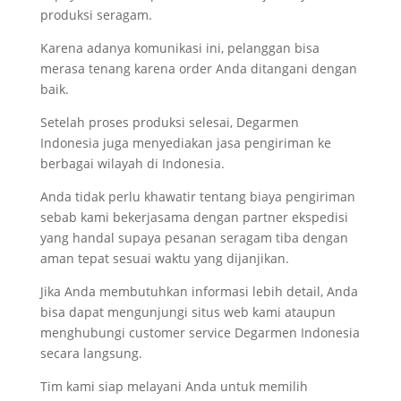
produksi seragam.
Karena adanya komunikasi ini, pelanggan bisa
merasa tenang karena order Anda ditangani dengan
baik.
Setelah proses produksi selesai, Degarmen
Indonesia juga menyediakan jasa pengiriman ke
berbagai wilayah di Indonesia.
Anda tidak perlu khawatir tentang biaya pengiriman
sebab kami bekerjasama dengan partner ekspedisi
yang handal supaya pesanan seragam tiba dengan
aman tepat sesuai waktu yang dijanjikan.
Jika Anda membutuhkan informasi lebih detail, Anda
bisa dapat mengunjungi situs web kami ataupun
menghubungi customer service Degarmen Indonesia
secara langsung.
Tim kami siap melayani Anda untuk memilih