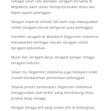
Sebagai salah satu konveksi seragam ternama di
Mojokerto, kami selalu memprioritaskan mutu dan
kepercayaan pelanggan.
Dengan material terbaik, tim kami siap mewujudkan
model seragam sesuai keinginan para pelanggan.
Konveksi seragam di Mojokerto Degarmen Indonesia
menawarkan berbagai macam seragam untuk
beragam kebutuhan.
Mulai dari seragam kerja, seragam pelajar, hingga
seragam industri.
Selain itu, Degarmen Indonesia juga melayani order
custom berdasarkan permintaan pelanggan.
Selama proses pembuatan, Degarmen Indonesia
menggunakan alat terkini yang mendukung mutu
produk tetap terjaga.
Dengan tenaga ahli yang sudah ahli di bidangnya,