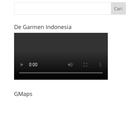
De Garmen Indonesia
GMaps