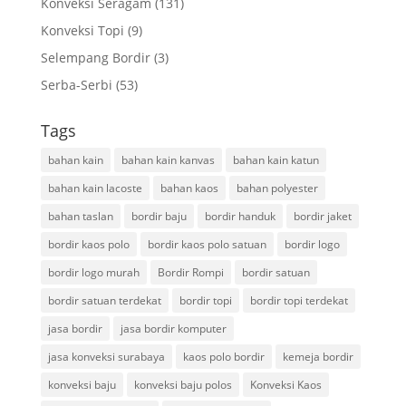
Konveksi Seragam
(131)
Konveksi Topi
(9)
Selempang Bordir
(3)
Serba-Serbi
(53)
Tags
bahan kain
bahan kain kanvas
bahan kain katun
bahan kain lacoste
bahan kaos
bahan polyester
bahan taslan
bordir baju
bordir handuk
bordir jaket
bordir kaos polo
bordir kaos polo satuan
bordir logo
bordir logo murah
Bordir Rompi
bordir satuan
bordir satuan terdekat
bordir topi
bordir topi terdekat
jasa bordir
jasa bordir komputer
jasa konveksi surabaya
kaos polo bordir
kemeja bordir
konveksi baju
konveksi baju polos
Konveksi Kaos